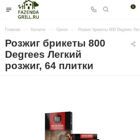
0
—
—
—
Главная
Каталог
Грили
Розжиг брикеты 800 Degrees Лег
Розжиг брикеты 800
Degrees Легкий
розжиг, 64 плитки