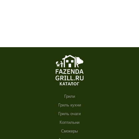
КАТАЛОГ
Грили
Гриль кухни
Гриль очаги
Коптильни
Смокеры