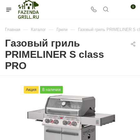
0
—
—
—
Главная
Каталог
Грили
Газовый гриль PRIMELINER S c
Газовый гриль
PRIMELINER S class
PRO
Акция
В наличии