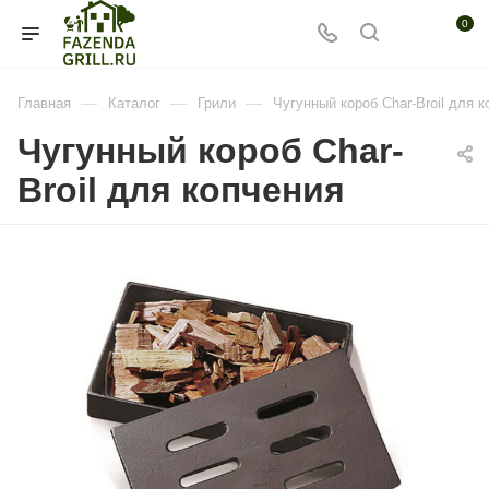
0
—
—
—
Главная
Каталог
Грили
Чугунный короб Char-Broil для 
Чугунный короб Char-
Broil для копчения