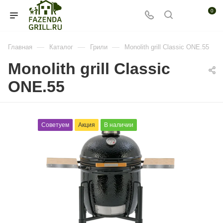
0
—
—
—
Главная
Каталог
Грили
Monolith grill Classic ONE.55
Monolith grill Classic
ONE.55
Советуем
Акция
В наличии