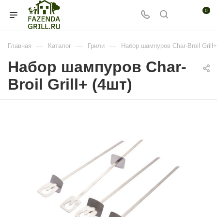
0
—
—
—
Главная
Каталог
Грили
Набор шампуров Char-Broil Grill+
Набор шампуров Char-
Broil Grill+ (4шт)