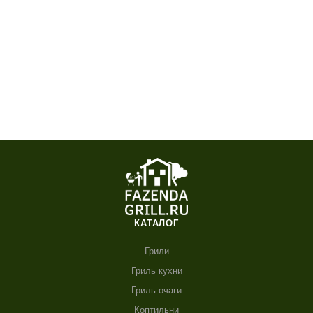
КАТАЛОГ
Грили
Гриль кухни
Гриль очаги
Коптильни