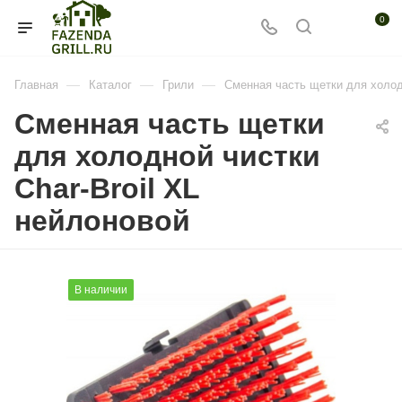
0
—
—
—
Главная
Каталог
Грили
Сменная часть щетки для холодн
Сменная часть щетки
для холодной чистки
Char-Broil XL
нейлоновой
В наличии