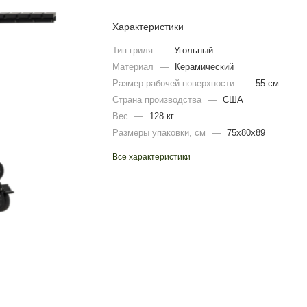
Характеристики
Тип гриля
—
Угольный
Материал
—
Керамический
Размер рабочей поверхности
—
55 см
Страна производства
—
США
Вес
—
128 кг
Размеры упаковки, cм
—
75х80х89
Все характеристики