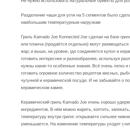
Не нужно использовать натуральные брикеты для роз
Разделение чаши для угля на 5 сегментов было сдела
наибольшим температурным нагрузкам
Гриль Kamado Joe Konnected Joe сделан на базе грил
или планча (продаётся отдельно) могут размещаться 
жар; и выше, на уровне, где соединяется купол и ке
готовить интереснее и разнообразнее, используя разл
нужны какие-то особенные знания. Всё очень легко и
готовить огромное количество рецептов мясных, рыбн
чугунной и керамической посуде. И не забывайте о 
керамическом камне.
Керамический гриль Kamado Joe очень хорошо удержи
ингредиентов. В нём можно жарить, коптить, запекать
температуру внутри гриля: открываете сильнее нижн
уменьшается. На изменение температуры уходят счи