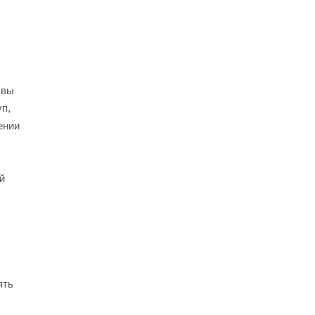
 вы
уп,
ении
й
ять