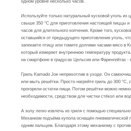
одном уровне несколько часов.
Используйте только натуральный кусковой уголь из 
свыше 350 °C для приготовления настоящей пиццы и п
часов для длительного копчения. Кроме того, кусков
оставшийся от предыдущего приготовления уголь, что
запекаете птицу или томите долгими часами мясо в K
который измеряет внутреннюю температуру продукта.
на смартфоне в градусах Цельсия или Фаренгейтах -
Гриль Kamado Joe неприхотлив в уходе. Он самоочищ
или мыть решётки. Просто нагрейте гриль до 300 °С, 
прогорели остатки пищи. Потом решётки можно немно
необходимости, средством для чистки стёкол или во
А золу легко извлечь из гриля с помощью специальног
Механизм подъёма купола оснащён пневматической пе
одним пальцем. Благодаря этому механизму с противо