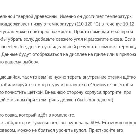
цельной твердой древесины. Именно он достигает температуры
оддерживает низкую температуру (110-120 °C) в течение 10-12
ой уголь можно повторно разжигать. Просто помешайте кочергой
бы убрать золу, добавьте свежего угля и разожгите снова. Если
onnected Joe, достигнуть идеальный результат поможет термощ
 Данные будут отображаться на дисплее на гриле или в прилож
 по вашему выбору.
ающийся, так что вам не нужно тереть внутренние стенки щётко
стабилизируйте температуру и оставьте на 45 минут-час, чтобы
го почистить щёткой. Внешнюю сторону корпуса протрите, при
дой с мылом (при этом гриль должен быть холодным!).
о совка, который идёт в комплекте.
тлёй, которая "уменьшает" вес купола на 90%. Его можно подн
весом, можно не бояться уронить купол. Приоткройте его