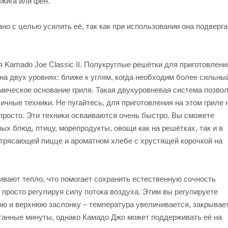
жига или фен.
но с целью усилить её, так как при использовании она подверг
я Kamado Joe Classic II. Полукруглые решётки для приготовлени
на двух уровнях: ближе к углям, когда необходим более сильны
рамическое основание гриля. Такая двухуровневая система позво
ичные техники. Не пугайтесь, для приготовления на этом гриле 
 просто. Эти техники осваиваются очень быстро. Вы сможете
ых блюд, птицу, морепродукты, овощи как на решётках, так и в
потрясающей пицце и ароматном хлебе с хрустящей корочкой на
вают тепло, что помогает сохранить естественную сочность
, просто регулируя силу потока воздуха. Этим вы регулируете
юю и верхнюю заслонку – температура увеличивается, закрывае
танные минуты, однако Камадо Джо может поддерживать её на