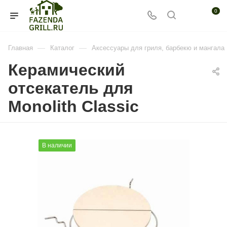
0
—
—
Главная
Каталог
Аксессуары для гриля, барбекю и мангала
Керамический
отсекатель для
Monolith Classic
В наличии