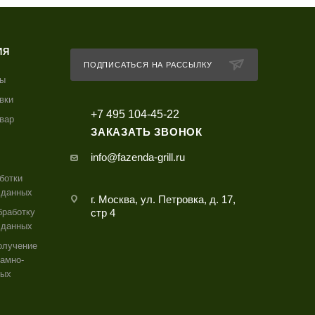
ИЯ
ПОДПИСАТЬСЯ НА РАССЫЛКУ
ты
вки
+7 495 104-45-22
овар
ЗАКАЗАТЬ ЗВОНОК
info@fazenda-grill.ru
ботки
 данных
г. Москва, ул. Петровка, д. 17,
бработку
стр 4
 данных
олучение
амно-
ных