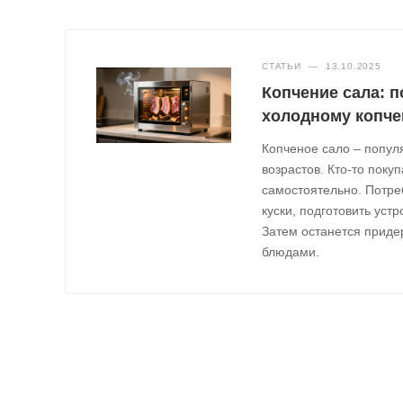
СТАТЬИ
—
13.10.2025
Копчение сала: п
холодному копч
Копченое сало – попул
возрастов. Кто-то поку
самостоятельно. Потре
куски, подготовить уст
Затем останется приде
блюдами.