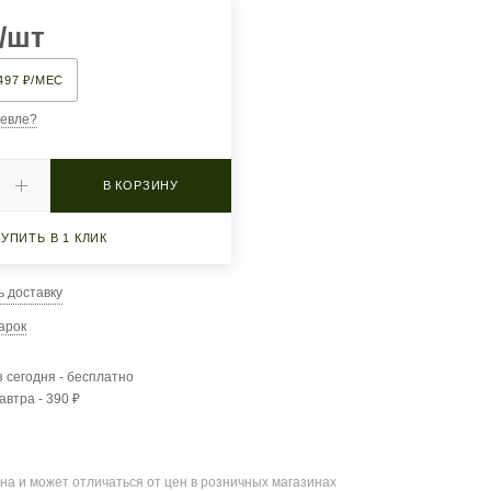
/шт
497 ₽/МЕС
евле?
В КОРЗИНУ
КУПИТЬ В 1 КЛИК
ь доставку
арок
 сегодня - бесплатно
автра - 390 ₽
на и может отличаться от цен в розничных магазинах