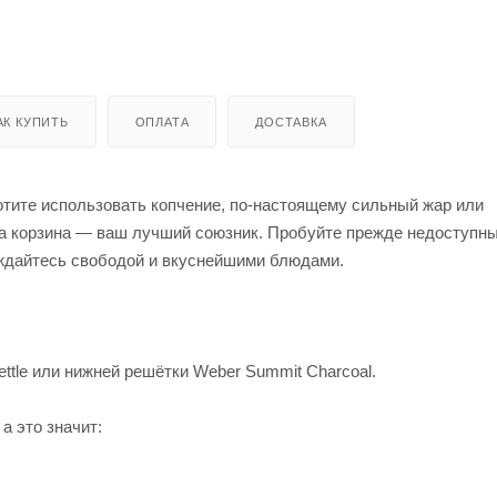
АК КУПИТЬ
ОПЛАТА
ДОСТАВКА
отите использовать копчение, по-настоящему сильный жар или
та корзина — ваш лучший союзник. Пробуйте прежде недоступн
аждайтесь свободой и вкуснейшими блюдами.
ettle или нижней решётки Weber Summit Charcoal.
а это значит: