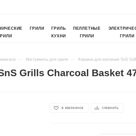
МИЧЕСКИЕ
ГРИЛИ
ГРИЛЬ
ПЕЛЛЕТНЫЕ
ЭЛЕКТРИЧЕ
ГРИЛИ
КУХНИ
ГРИЛИ
ГРИЛИ
—
—
 мангала
Инстументы для гриля
Корзина для копчения SnS Gril
nS Grills Charcoal Basket 4
В ИЗБРАННОЕ
СРАВНИТЬ