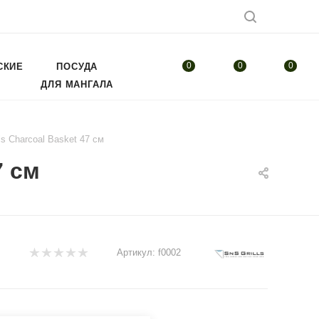
0
0
0
СКИЕ
ПОСУДА
ДЛЯ МАНГАЛА
ls Charcoal Basket 47 см
7 см
Артикул:
f0002