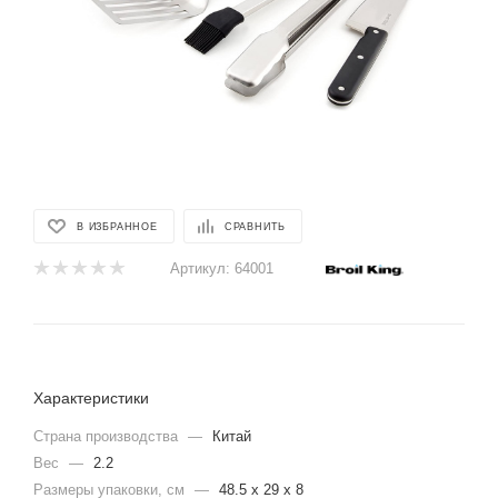
В ИЗБРАННОЕ
СРАВНИТЬ
Артикул:
64001
Характеристики
Страна производства
—
Китай
Вес
—
2.2
Размеры упаковки, cм
—
48.5 x 29 x 8