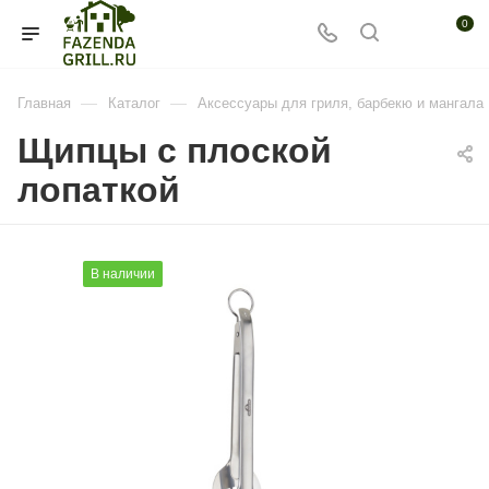
0
—
—
Главная
Каталог
Аксессуары для гриля, барбекю и мангала
Щипцы с плоской
лопаткой
В наличии