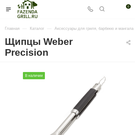
0
—
—
Главная
Каталог
Аксессуары для гриля, барбекю и мангала
Щипцы Weber
Precision
В наличии