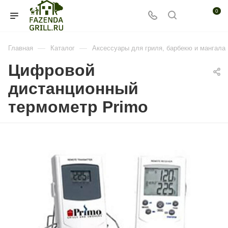
0
—
—
Главная
Каталог
Аксессуары для гриля, барбекю и мангала
Цифровой
дистанционный
термометр Primo