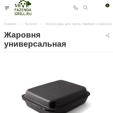
0
—
—
Главная
Каталог
Аксессуары для гриля, барбекю и мангала
Жаровня
универсальная