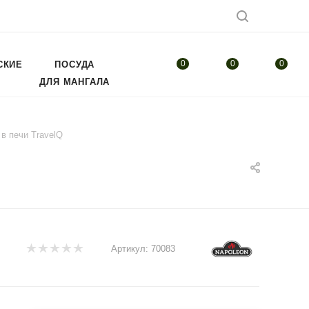
0
0
0
СКИЕ
ПОСУДА
ДЛЯ МАНГАЛА
в печи TravelQ
Артикул:
70083