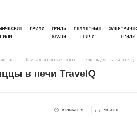
МИЧЕСКИЕ
ГРИЛИ
ГРИЛЬ
ПЕЛЛЕТНЫЕ
ЭЛЕКТРИЧЕ
ГРИЛИ
КУХНИ
ГРИЛИ
ГРИЛИ
—
—
 мангала
Камни для выпечки пиццы
Камень для выпечки пиццы 
ццы в печи TravelQ
В ИЗБРАННОЕ
СРАВНИТЬ