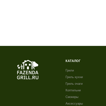
КАТАЛОГ
Грили
Гриль кухни
Гриль очаги
Коптильни
Смокеры
Аксессуары