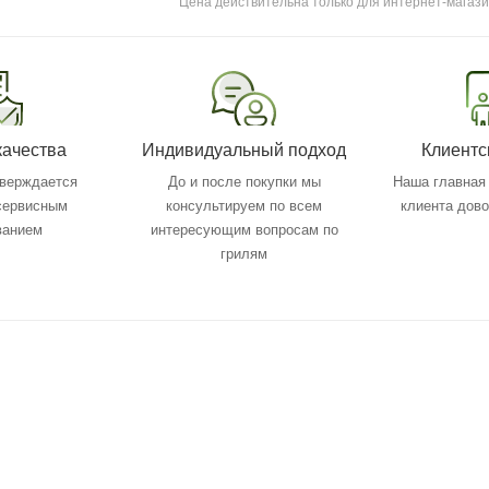
Цена действительна только для интернет-магази
качества
Индивидуальный подход
Клиентс
тверждается
До и после покупки мы
Наша главная 
 сервисным
консультируем по всем
клиента дов
ванием
интересующим вопросам по
грилям