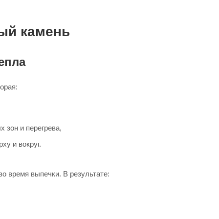
вый камень
епла
орая:
х зон и перегрева,
ху и вокруг.
во время выпечки. В результате: