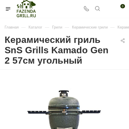
0
—
—
—
—
Главная
Каталог
Грили
Керамические грили
Керами
Керамический гриль
SnS Grills Kamado Gen
2 57см угольный