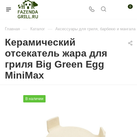
0
—
—
Главная
Каталог
Аксессуары для гриля, барбекю и мангала
Керамический
отсекатель жара для
гриля Big Green Egg
MiniMax
В наличии