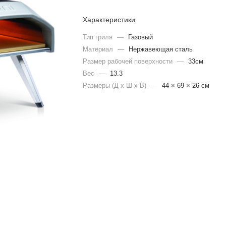
Характеристики
Тип гриля
—
Газовый
Материал
—
Нержавеющая сталь
Размер рабочей поверхности
—
33см
Вес
—
13.3
Размеры (Д х Ш х В)
—
44 × 69 × 26 см