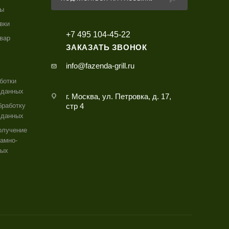
ты
вки
+7 495 104-45-22
овар
ЗАКАЗАТЬ ЗВОНОК
info@fazenda-grill.ru
ботки
 данных
г. Москва, ул. Петровка, д. 17,
бработку
стр 4
 данных
олучение
амно-
ных