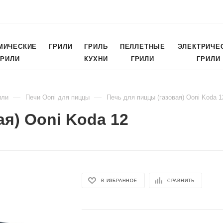
МИЧЕСКИЕ
ГРИЛИ
ГРИЛЬ
ПЕЛЛЕТНЫЕ
ЭЛЕКТРИЧЕ
ГРИЛИ
КУХНИ
ГРИЛИ
ГРИЛИ
—
—
или
Печи Ooni для пиццы
Печь для пиццы (газовая) Ooni Koda 1
ая) Ooni Koda 12
В ИЗБРАННОЕ
СРАВНИТЬ