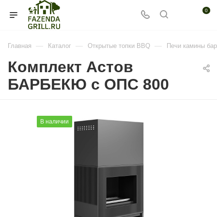
0
—
—
—
Главная
Каталог
Открытые топки BBQ
Печи камины ба
Комплект Астов
БАРБЕКЮ с ОПС 800
В наличии