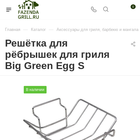
0
—
—
Главная
Каталог
Аксессуары для гриля, барбекю и мангала
Решётка для
рёбрышек для гриля
Big Green Egg S
В наличии