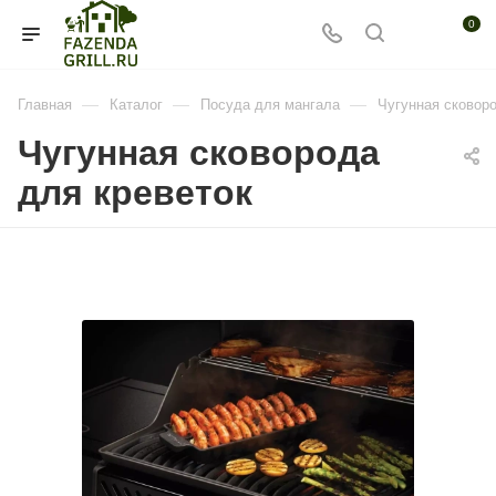
0
—
—
—
Главная
Каталог
Посуда для мангала
Чугунная сковоро
Чугунная сковорода
для креветок