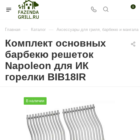
0
—
—
Главная
Каталог
Аксессуары для гриля, барбекю и мангала
Комплект основных
барбекю решеток
Napoleon для ИК
горелки BIB18IR
В наличии