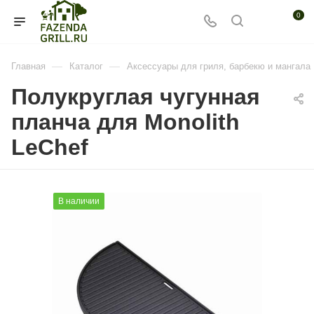
0
—
—
Главная
Каталог
Аксессуары для гриля, барбекю и мангала
Полукруглая чугунная
планча для Monolith
LeChef
В наличии