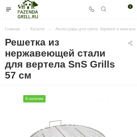
0
—
—
Главная
Каталог
Аксессуары для гриля, барбекю и мангала
Решетка из
нержавеющей стали
для вертела SnS Grills
57 см
В наличии