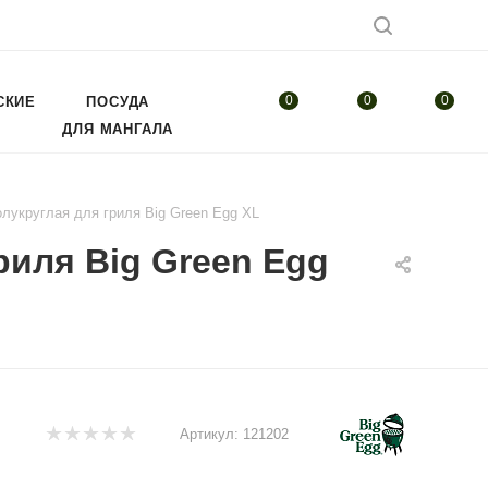
0
0
0
СКИЕ
ПОСУДА
ДЛЯ МАНГАЛА
лукруглая для гриля Big Green Egg XL
риля Big Green Egg
Артикул:
121202