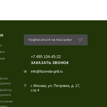
ИЯ
ПОДПИСАТЬСЯ НА РАССЫЛКУ
ты
вки
+7 495 104-45-22
овар
ЗАКАЗАТЬ ЗВОНОК
info@fazenda-grill.ru
ботки
 данных
г. Москва, ул. Петровка, д. 17,
бработку
стр 4
 данных
олучение
амно-