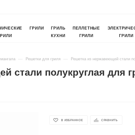
МИЧЕСКИЕ
ГРИЛИ
ГРИЛЬ
ПЕЛЛЕТНЫЕ
ЭЛЕКТРИЧЕ
ГРИЛИ
КУХНИ
ГРИЛИ
ГРИЛИ
—
—
 мангала
Решетки для гриля
Решетка из нержавеющей стали по
й стали полукруглая для г
В ИЗБРАННОЕ
СРАВНИТЬ