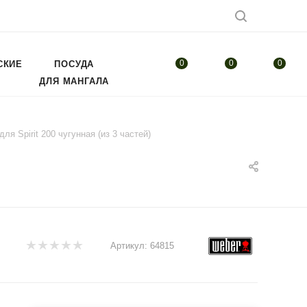
0
0
0
СКИЕ
ПОСУДА
ДЛЯ МАНГАЛА
я Spirit 200 чугунная (из 3 частей)
Артикул:
64815