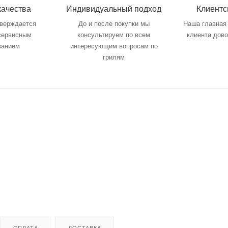
качества
Индивидуальный подход
Клиентс
тверждается
До и после покупки мы
Наша главная 
 сервисным
консультируем по всем
клиента дов
ванием
интересующим вопросам по
грилям
ОПЛАТА
ДОСТАВКА