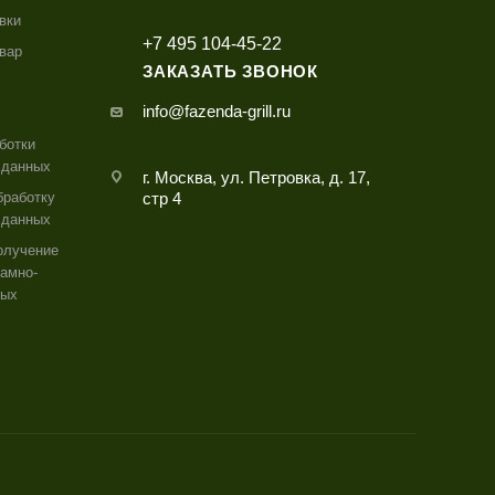
вки
+7 495 104-45-22
овар
ЗАКАЗАТЬ ЗВОНОК
info@fazenda-grill.ru
ботки
 данных
г. Москва, ул. Петровка, д. 17,
бработку
стр 4
 данных
олучение
амно-
ных