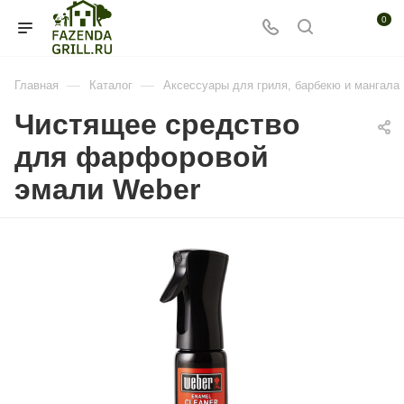
0
—
—
Главная
Каталог
Аксессуары для гриля, барбекю и мангала
Чистящее средство
для фарфоровой
эмали Weber