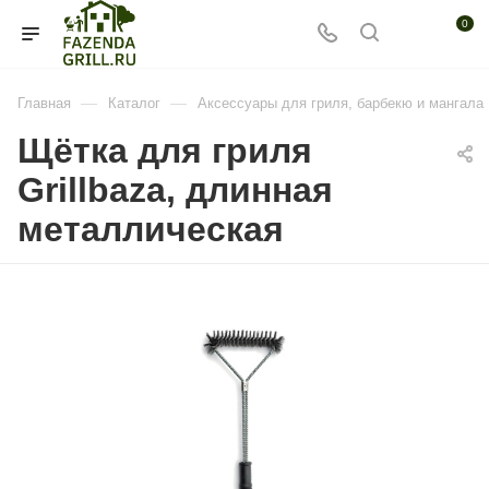
0
—
—
Главная
Каталог
Аксессуары для гриля, барбекю и мангала
Щётка для гриля
Grillbaza, длинная
металлическая