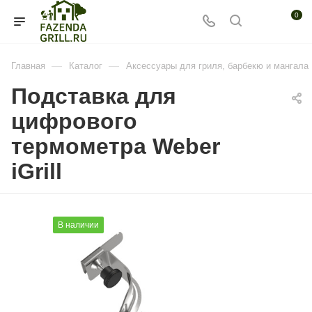
0
—
—
Главная
Каталог
Аксессуары для гриля, барбекю и мангала
Подставка для
цифрового
термометра Weber
iGrill
В наличии