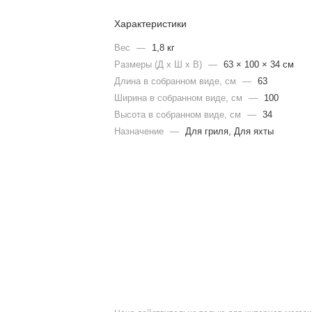
Характеристики
Вес
—
1,8 кг
Размеры (Д х Ш х В)
—
63 × 100 × 34 см
Длина в собранном виде, см
—
63
Ширина в собранном виде, см
—
100
Высота в собранном виде, см
—
34
Назначение
—
Для гриля, Для яхты