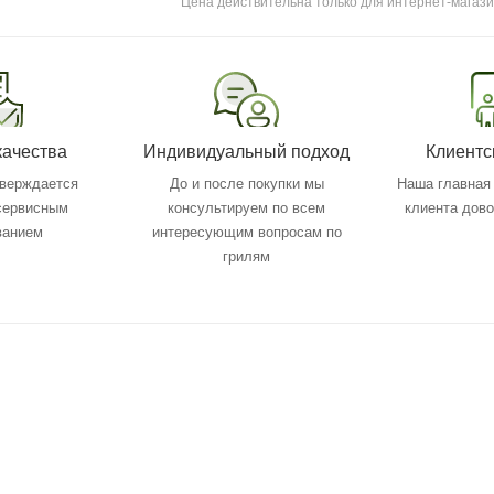
Цена действительна только для интернет-магази
качества
Индивидуальный подход
Клиентс
тверждается
До и после покупки мы
Наша главная 
 сервисным
консультируем по всем
клиента дов
ванием
интересующим вопросам по
грилям