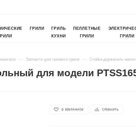
МИЧЕСКИЕ
ГРИЛИ
ГРИЛЬ
ПЕЛЛЕТНЫЕ
ЭЛЕКТРИЧЕ
ГРИЛИ
КУХНИ
ГРИЛИ
ГРИЛИ
—
—
 мангала
Запчасти для газового гриля
Стойка-держатель напо
ольный для модели PTSS16
В ИЗБРАННОЕ
СРАВНИТЬ