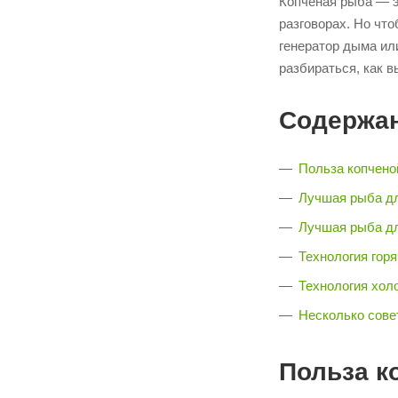
Копченая рыба — э
разговорах. Но чт
генератор дыма ил
разбираться, как 
Содержан
Польза копчено
Лучшая рыба дл
Лучшая рыба дл
Технология горя
Технология хол
Несколько сове
Польза к