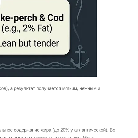
сов), а результат получается мягким, нежным и
альное содержание жира (до 20% у атлантической). Во
огую семгу, но стоимость в разы ниже. Мясо