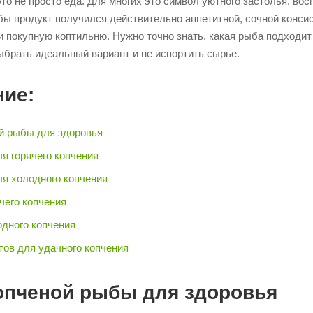
то не просто еда. Для многих это символ уютного застолья, во
обы продукт получился действительно аппетитной, сочной конси
и покупную коптильню. Нужно точно знать, какая рыба подходит
выбрать идеальный вариант и не испортить сырье.
ие:
й рыбы для здоровья
я горячего копчения
я холодного копчения
чего копчения
одного копчения
тов для удачного копчения
опченой рыбы для здоровья