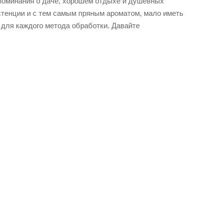
споминания о даче, хорошем отдыхе и душевных
стенции и с тем самым пряным ароматом, мало иметь
 для каждого метода обработки. Давайте