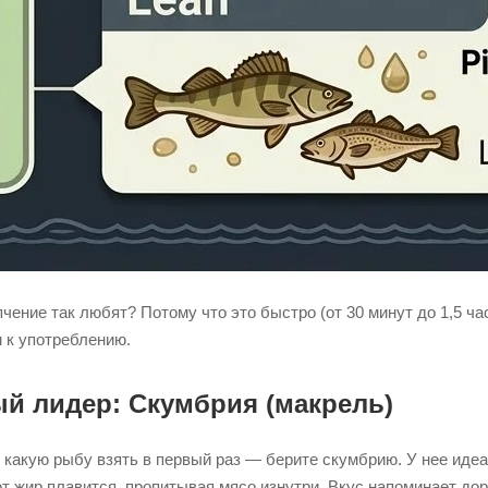
чение так любят? Потому что это быстро (от 30 минут до 1,5 ча
 к употреблению.
й лидер: Скумбрия (макрель)
, какую рыбу взять в первый раз — берите скумбрию. У нее иде
т жир плавится, пропитывая мясо изнутри. Вкус напоминает дор