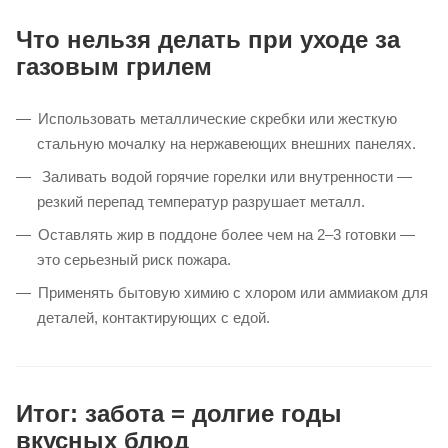
Второй простой способ — замочить решетку на ночь в
смешанном растворе уксуса и соды. Утром грязь легко
смывается водой.
Совет мастера:
Для чугунных решеток после чистки
всегда слегка смазывайте их растительным маслом — это
предотвратит ржавчину и создаст естественный
антипригарный слой.
Что нельзя делать при уходе за
газовым грилем
Использовать металлические скребки или жесткую
стальную мочалку на нержавеющих внешних панелях.
Заливать водой горячие горелки или внутренности —
резкий перепад температур разрушает металл.
Оставлять жир в поддоне более чем на 2–3 готовки —