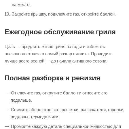
Тщательно протрите каждую деталь жесткой стороной
губки, промойте водой до полного исчезновения пены.
Чистка горелок (раз в 2 месяца):
снимите горелки,
осмотрите отверстия, деревянными шпажками
аккуратно прочистите каждое отверстие. Встряхните
горелку.
Просушите все детали насухо полотенцем, установите
на место.
Закройте крышку, подключите газ, откройте баллон.
Ежегодное обслуживание гриля
Цель — продлить жизнь гриля на годы и избежать
внезапного отказа в самый разгар пикника. Проводить
лучше всего весной — до начала активного сезона.