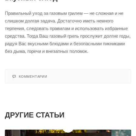
это серьезный риск пожара.
Применять бытовую химию с хлором или аммиаком для
деталей, контактирующих с едой.
Итог: забота = долгие годы
вкусных блюд
Правильный уход за газовым грилем — не сложная и не
слишком долгая задача. Достаточно иметь немного
терпения, следовать правилам и использовать избранные
средства. Тогда Ваш газовый гриль прослужит долгие годы,
радуя Вас вкусными блюдами и безопасными пикниками
без дыма, горечи и внезапных поломок.