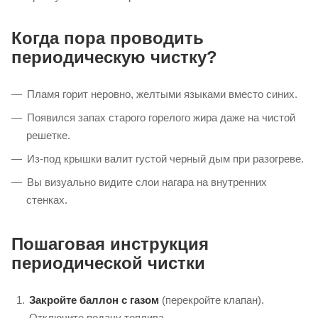
Регулярная чистка убирает свежий жир с решетки. Но жир и
соусы затекают внутрь — под горелки, в корпус, на стенки.
Там они коптятся, превращаются в липкий черный нагар,
который уже не сжечь просто так.
Когда пора проводить
периодическую чистку?
Пламя горит неровно, желтыми языками вместо синих.
Появился запах старого горелого жира даже на чистой
решетке.
Из-под крышки валит густой черный дым при разогреве.