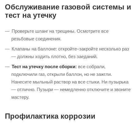
Пластины-
Прогорели, покоробились, не закрывают
рассекатели
горелки полностью
Чугунные треснули; стальные облупились
Решетки
и ржавеют
Электророзжиг
Не щелкает, искра идет мимо горелки
Показывает неверно (отклонение более
Термометр
20–30°C)
Обслуживание газовой системы и
тест на утечку
Проверьте шланг на трещины. Осмотрите все
резьбовые соединения.
Клапаны на баллоне: откройте–закройте несколько раз
— должны ходить плотно, без заеданий.
Тест на утечку после сборки:
все собрали,
подключили газ, открыли баллон, но не зажгли.