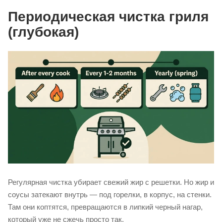
Сметите золу и кусочки пищи вниз, в поддон.
Вытрите наружные поверхности мыльной губкой, затем
промойте водой и просушите.
Важно:
Нельзя использовать абразивы — они повреждают
эмаль. Всякий раз после мытья дайте грилю полностью
высохнуть насухо.
Периодическая чистка гриля
(глубокая)