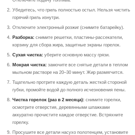
Вы визуально видите слои нагара на внутренних
стенках.
Пошаговая инструкция
периодической чистки
Закройте баллон с газом
(перекройте клапан).
Отключите подачу топлива.
Убедитесь, что гриль полностью остыл. Нельзя чистить
горячий гриль изнутри.
Отключите электронный розжиг (снимите батарейку).
Разборка:
снимите решетки, пластины-рассекатели,
корзину для сбора жира, защитные экраны горелок.
Сухая чистка:
уберите основную массу грязи.
Мокрая чистка:
замочите все снятые детали в теплом
мыльном растворе на 20–30 минут. Жир размягчится.