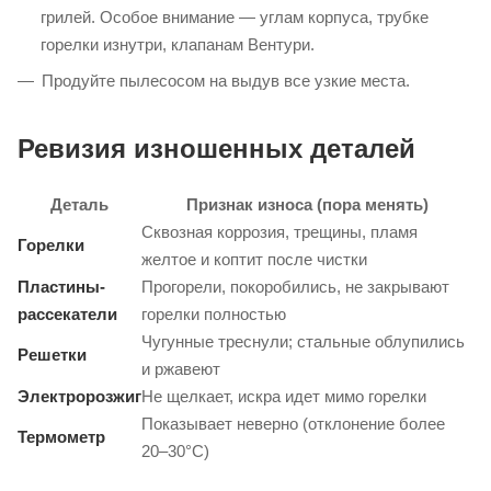
Полная разборка и ревизия
Отключите газ, открутите баллон и отнесите его
подальше.
Снимите абсолютно все: решетки, рассекатели, горелки,
поддоны, термодатчики.
Промойте каждую деталь специальной жидкостью для
грилей. Особое внимание — углам корпуса, трубке
горелки изнутри, клапанам Вентури.
Продуйте пылесосом на выдув все узкие места.
Ревизия изношенных деталей
Деталь
Признак износа (пора менять)
Сквозная коррозия, трещины, пламя
Горелки
желтое и коптит после чистки