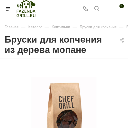
0
—
—
—
—
Главная
Каталог
Коптильни
Бруски для копчения
Бруски для копчения
из дерева мопане