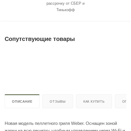
рассрочку от СБЕР и
Тинькофф
Сопутствующие товары
ОПИСАНИЕ
ОТЗЫВЫ
КАК КУПИТЬ
ОПЛ
Новая модель пеллетного гриля Weber. Оснащен зоной
жарки на всю решетку, удобным управлением через Wi-Fi и