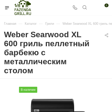
0
—
—
—
Главная
Каталог
Грили
Weber Searwood XL 600 гриль п
Weber Searwood XL
600 гриль пеллетный
барбекю с
металлическим
столом
В наличии