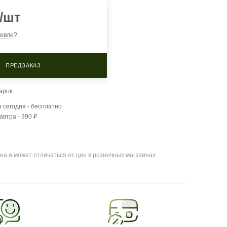
/шт
евле?
ПРЕДЗАКАЗ
арок
 сегодня - бесплатно
автра - 390 ₽
на и может отличаться от цен в розничных магазинах