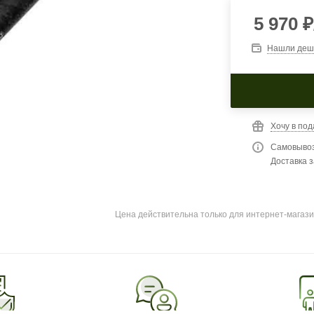
5 970
₽
Нашли деш
Хочу в под
Самовывоз
Доставка з
Цена действительна только для интернет-магази