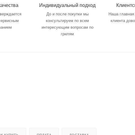
качества
Индивидуальный подход
Клиентс
тверждается
До и после покупки мы
Наша главная 
 сервисным
консультируем по всем
клиента дов
ванием
интересующим вопросам по
грилям
АК КУПИТЬ
ОПЛАТА
ДОСТАВКА