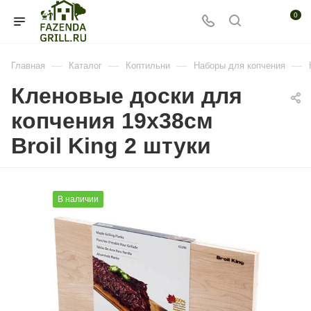
0
—
—
—
—
Главная
Каталог
Коптильни
Наборы для копчения
Кленовые доски для
копчения 19x38см
Broil King 2 штуки
В наличии