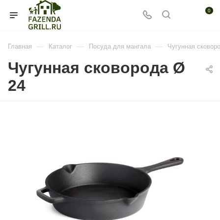
0
—
—
—
Главная
Каталог
Посуда для мангала
Чугунная сковор
Чугунная сковорода Ø
24