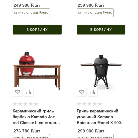
Patina (Built-In)
249 900
₽
/шт
259 900
₽
/шт
КУПИТЬ ОТ 20825 ₽/МЕС
КУПИТЬ ОТ 21658 ₽/МЕС
В КОРЗИНУ
В КОРЗИНУ
Керамический гриль
Гриль керамический
барбекю Kamado Joe
угольный Kamado
red Classic II со столом
Epicurean Model X 500.
из дуба
276 780
₽
/шт
299 900
₽
/шт