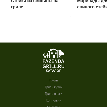
Стейки из свинины на
Маринады дл
гриле
свиного стей
КАТАЛОГ
Грили
Гриль кухни
Гриль очаги
Коптильни